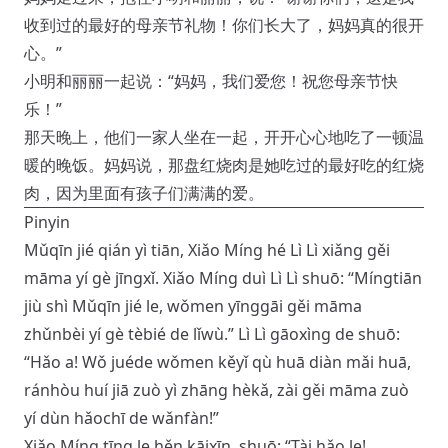
收到过的最好的母亲节礼物！你们长大了，妈妈真的很开
心。”
小明和丽丽一起说：“妈妈，我们爱您！祝您母亲节快
乐！”
那天晚上，他们一家人坐在一起，开开心心地吃了一顿温
暖的晚饭。妈妈说，那盘红烧肉是她吃过的最好吃的红烧
肉，因为里面有孩子们满满的爱。
Pinyin
Mǔqīn jié qián yì tiān, Xiǎo Míng hé Lì Lì xiǎng gěi
māma yí gè jīngxǐ. Xiǎo Míng duì Lì Lì shuō: “Míngtiān
jiù shì Mǔqīn jié le, wǒmen yīnggāi gěi māma
zhǔnbèi yí gè tèbié de lǐwù.” Lì Lì gāoxìng de shuō:
“Hǎo a! Wǒ juéde wǒmen kěyǐ qù huā diàn mǎi huā,
ránhòu huí jiā zuò yì zhāng hèkǎ, zài gěi māma zuò
yí dùn hǎochī de wǎnfàn!”
Xiǎo Míng tīng le hěn kāixīn, shuō: “Tài hǎo le!