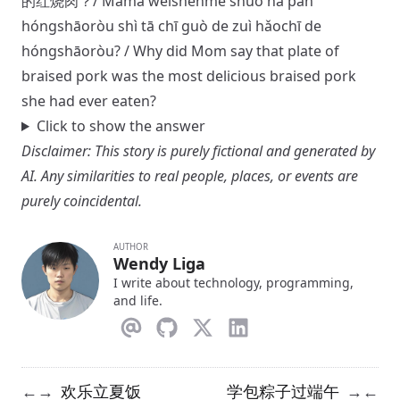
的红烧肉？/ Māma wèishénme shuō nà pán
hóngshāoròu shì tā chī guò de zuì hǎochī de
hóngshāoròu? / Why did Mom say that plate of
braised pork was the most delicious braised pork
she had ever eaten?
Click to show the answer
Disclaimer: This story is purely fictional and generated by
AI. Any similarities to real people, places, or events are
purely coincidental.
AUTHOR
Wendy Liga
I write about technology, programming,
and life.
欢乐立夏饭
学包粽子过端午
←
→
→
←