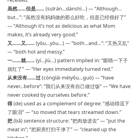
received.”
虽然……但是……
(suīrán…dànshì…) — “Although…
but…”: “虽然没有妈妈做的那么好吃，但是已经很好了”
— “Although it’s not as delicious as what Mom
makes, it’s already very good.”
又……又……
(yòu…yòu…) — “both…and…”: “又热又乱”
— “both hot and messy.”
一……就……
(yí…jiù…) pattern implied in: “眼睛一下子
就红了” — “Her eyes immediately turned red.”
从来没有……过
(cónglái méiyǒu…guò) — “have
never…before”: “我们从来没有自己做过饭” — “We have
never cooked by ourselves before.”
得
(de) used as a complement of degree: “感动得流下
了眼泪” — “so moved that tears streamed down.”
把
(bǎ) sentence structure: “把肉放进去” — “put the
meat in”; “把厨房打扫干净了” — “cleaned up the