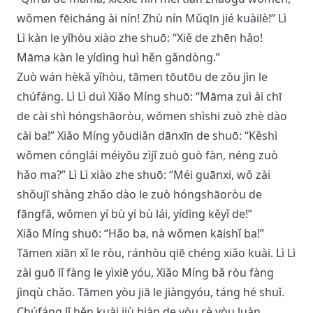
wǒmen fēicháng ài nín! Zhù nín Mǔqīn jié kuàilè!” Lì
Lì kàn le yǐhòu xiào zhe shuō: “Xiě de zhēn hǎo!
Māma kàn le yídìng huì hěn gǎndòng.”
Zuò wán hèkǎ yǐhòu, tāmen tōutōu de zǒu jìn le
chúfáng. Lì Lì duì Xiǎo Míng shuō: “Māma zuì ài chī
de cài shì hóngshāoròu, wǒmen shìshi zuò zhè dào
cài ba!” Xiǎo Míng yǒudiǎn dānxīn de shuō: “Kěshì
wǒmen cónglái méiyǒu zìjǐ zuò guò fàn, néng zuò
hǎo ma?” Lì Lì xiào zhe shuō: “Méi guānxi, wǒ zài
shǒujī shàng zhǎo dào le zuò hóngshāoròu de
fāngfǎ, wǒmen yí bù yí bù lái, yídìng kěyǐ de!”
Xiǎo Míng shuō: “Hǎo ba, nà wǒmen kāishǐ ba!”
Tāmen xiān xǐ le ròu, ránhòu qiē chéng xiǎo kuài. Lì Lì
zài guō lǐ fàng le yìxiē yóu, Xiǎo Míng bǎ ròu fàng
jìnqù chǎo. Tāmen yòu jiā le jiàngyóu, táng hé shuǐ.
Chúfáng lǐ hěn kuài jiù biàn de yòu rè yòu luàn,