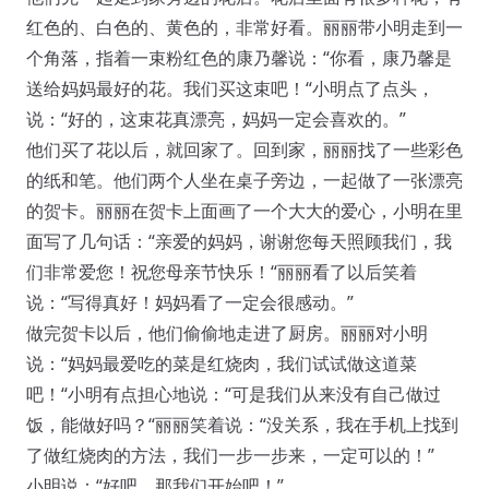
红色的、白色的、黄色的，非常好看。丽丽带小明走到一
个角落，指着一束粉红色的康乃馨说：“你看，康乃馨是
送给妈妈最好的花。我们买这束吧！“小明点了点头，
说：“好的，这束花真漂亮，妈妈一定会喜欢的。”
他们买了花以后，就回家了。回到家，丽丽找了一些彩色
的纸和笔。他们两个人坐在桌子旁边，一起做了一张漂亮
的贺卡。丽丽在贺卡上面画了一个大大的爱心，小明在里
面写了几句话：“亲爱的妈妈，谢谢您每天照顾我们，我
们非常爱您！祝您母亲节快乐！“丽丽看了以后笑着
说：“写得真好！妈妈看了一定会很感动。”
做完贺卡以后，他们偷偷地走进了厨房。丽丽对小明
说：“妈妈最爱吃的菜是红烧肉，我们试试做这道菜
吧！“小明有点担心地说：“可是我们从来没有自己做过
饭，能做好吗？“丽丽笑着说：“没关系，我在手机上找到
了做红烧肉的方法，我们一步一步来，一定可以的！”
小明说：“好吧，那我们开始吧！”