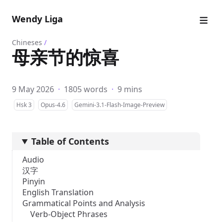
Wendy Liga
Chineses
/
母亲节的惊喜
9 May 2026
·
1805 words
·
9 mins
Hsk 3
Opus-4.6
Gemini-3.1-Flash-Image-Preview
Table of Contents
Audio
汉字
Pinyin
English Translation
Grammatical Points and Analysis
Verb-Object Phrases