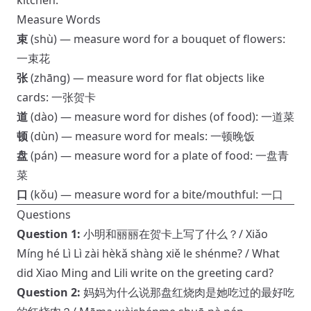
kitchen.”
Measure Words
束
(shù) — measure word for a bouquet of flowers:
一束花
张
(zhāng) — measure word for flat objects like
cards: 一张贺卡
道
(dào) — measure word for dishes (of food): 一道菜
顿
(dùn) — measure word for meals: 一顿晚饭
盘
(pán) — measure word for a plate of food: 一盘青
菜
口
(kǒu) — measure word for a bite/mouthful: 一口
Questions
Question 1:
小明和丽丽在贺卡上写了什么？/ Xiǎo
Míng hé Lì Lì zài hèkǎ shàng xiě le shénme? / What
did Xiao Ming and Lili write on the greeting card?
Question 2:
妈妈为什么说那盘红烧肉是她吃过的最好吃