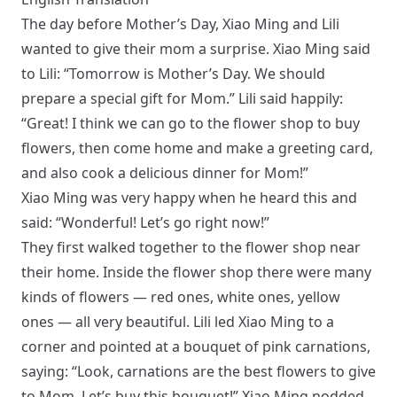
The day before Mother’s Day, Xiao Ming and Lili
wanted to give their mom a surprise. Xiao Ming said
to Lili: “Tomorrow is Mother’s Day. We should
prepare a special gift for Mom.” Lili said happily:
“Great! I think we can go to the flower shop to buy
flowers, then come home and make a greeting card,
and also cook a delicious dinner for Mom!”
Xiao Ming was very happy when he heard this and
said: “Wonderful! Let’s go right now!”
They first walked together to the flower shop near
their home. Inside the flower shop there were many
kinds of flowers — red ones, white ones, yellow
ones — all very beautiful. Lili led Xiao Ming to a
corner and pointed at a bouquet of pink carnations,
saying: “Look, carnations are the best flowers to give
to Mom. Let’s buy this bouquet!” Xiao Ming nodded