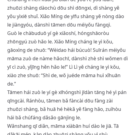
zhuōzi shàng dàochù dōu shì dōngxi, dì shàng yě
yǒu yìxiē shuǐ. Xiǎo Míng de yīfu shàng yě nòng dào
le jiàngyóu, dànshì tāmen dōu méiyǒu fàngqì.
Guò le chàbuduō yí gè xiǎoshí, hóngshāoròu
zhōngyú zuò hǎo le. Xiǎo Míng cháng le yì kǒu,
gāoxìng de shuō: “Wèidao hái búcuò! Suīrán méiyǒu
māma zuò de nàme hǎochī, dànshì zhè shì wǒmen dì
yī cì zuò, yǐjīng hěn hǎo le!” Lì Lì yě cháng le yì kǒu,
xiào zhe shuō: “Shì de, wǒ juéde māma huì xǐhuān
de.”
Tāmen hái zuò le yí gè xīhóngshì jīdàn tāng hé yì pán
qīngcài. Ránhòu, tāmen bǎ fàncài dōu fàng zài
zhuōzi shàng, bǎ huā hé hèkǎ yě fàng hǎo, zuìhòu
hái bǎ chúfáng dǎsǎo gānjìng le.
Wǎnshang qī diǎn, māma xiàbān huí dào le jiā. Tā
dǎkāi mén, kàn dào zhuōzi shàng yǒu yì shù