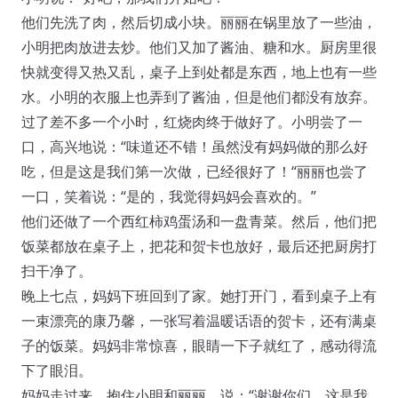
他们先洗了肉，然后切成小块。丽丽在锅里放了一些油，
小明把肉放进去炒。他们又加了酱油、糖和水。厨房里很
快就变得又热又乱，桌子上到处都是东西，地上也有一些
水。小明的衣服上也弄到了酱油，但是他们都没有放弃。
过了差不多一个小时，红烧肉终于做好了。小明尝了一
口，高兴地说：“味道还不错！虽然没有妈妈做的那么好
吃，但是这是我们第一次做，已经很好了！“丽丽也尝了
一口，笑着说：“是的，我觉得妈妈会喜欢的。”
他们还做了一个西红柿鸡蛋汤和一盘青菜。然后，他们把
饭菜都放在桌子上，把花和贺卡也放好，最后还把厨房打
扫干净了。
晚上七点，妈妈下班回到了家。她打开门，看到桌子上有
一束漂亮的康乃馨，一张写着温暖话语的贺卡，还有满桌
子的饭菜。妈妈非常惊喜，眼睛一下子就红了，感动得流
下了眼泪。
妈妈走过来，抱住小明和丽丽，说：“谢谢你们，这是我