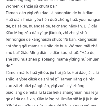
Wǒmen xiànzài jiù chūfā ba!”
Tāmen xiān yìqǐ zǒu dào jiā pángbiān de huā diàn.
Huā diàn lǐmiàn yǒu hěn duō zhǒng huā, yǒu hóngsè
de, báisè de, huángsè de, fēicháng hǎokàn. Lì Lì dài
Xiǎo Míng zǒu dào yí gè jiǎoluò, zhǐ zhe yì shù
fěnhóngsè de kāngnǎixīn shuō: “Nǐ kàn, kāngnǎixīn
shì sòng gěi māma zuì hǎo de huā. Wǒmen mǎi zhè
shù ba!” Xiǎo Míng diǎn le diǎn tóu, shuō: “Hǎo de,
zhè shù huā zhēn piàoliang, māma yídìng huì xǐhuān
de.”
Tāmen mǎi le huā yǐhòu, jiù huí jiā le. Huí dào jiā, Lì Lì
zhǎo le yìxiē cǎisè de zhǐ hé bǐ. Tāmen liǎng gè rén
zuò zài zhuōzi pángbiān, yìqǐ zuò le yì zhāng
piàoliang de hèkǎ. Lì Lì zài hèkǎ shàngmiàn huà le yí
gè dàdà de àixīn, Xiǎo Míng zài lǐmiàn xiě le jǐ jù huà:
“Qīn’ài de māma, xièxie nín měi tiān zhàogù wǒmen,