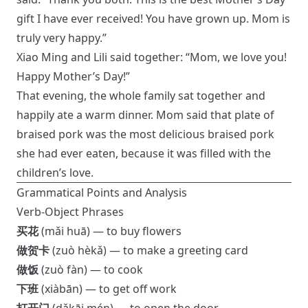
gift I have ever received! You have grown up. Mom is
truly very happy.”
Xiao Ming and Lili said together: “Mom, we love you!
Happy Mother’s Day!”
That evening, the whole family sat together and
happily ate a warm dinner. Mom said that plate of
braised pork was the most delicious braised pork
she had ever eaten, because it was filled with the
children’s love.
Grammatical Points and Analysis
Verb-Object Phrases
买花
(mǎi huā) — to buy flowers
做贺卡
(zuò hèkǎ) — to make a greeting card
做饭
(zuò fàn) — to cook
下班
(xiàbān) — to get off work