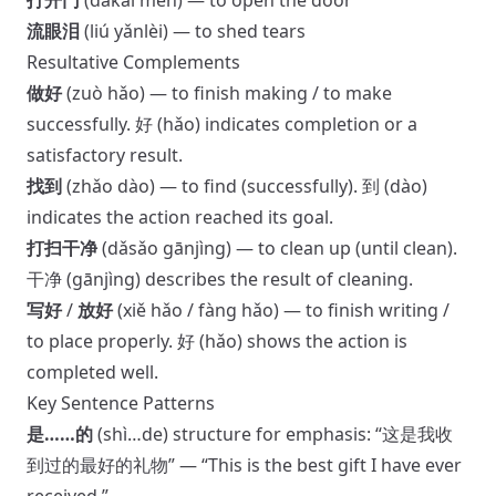
打开门
(dǎkāi mén) — to open the door
流眼泪
(liú yǎnlèi) — to shed tears
Resultative Complements
做好
(zuò hǎo) — to finish making / to make
successfully. 好 (hǎo) indicates completion or a
satisfactory result.
找到
(zhǎo dào) — to find (successfully). 到 (dào)
indicates the action reached its goal.
打扫干净
(dǎsǎo gānjìng) — to clean up (until clean).
干净 (gānjìng) describes the result of cleaning.
写好
/
放好
(xiě hǎo / fàng hǎo) — to finish writing /
to place properly. 好 (hǎo) shows the action is
completed well.
Key Sentence Patterns
是……的
(shì…de) structure for emphasis: “这是我收
到过的最好的礼物” — “This is the best gift I have ever