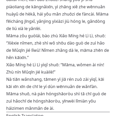
piàoliang de kāngnǎixīn, yì zhāng xiě zhe wēnnuǎn
huàyǔ de hèkǎ, hái yǒu mǎn zhuōzi de fàncài. Māma
fēicháng jīngxǐ, yǎnjing yíxiàzi jiù hóng le, gǎndòng
de liú xià le yǎnlèi.
Māma zǒu guòlái, bào zhù Xiǎo Míng hé Lì Lì, shuō:
“Xièxie nǐmen, zhè shì wǒ shōu dào guò de zuì hǎo
de Mǔqīn jié lǐwù! Nǐmen zhǎng dà le, māma zhēn de
hěn kāixīn.”
Xiǎo Míng hé Lì Lì yìqǐ shuō: “Māma, wǒmen ài nín!
Zhù nín Mǔqīn jié kuàilè!”
Nà tiān wǎnshang, tāmen yì jiā rén zuò zài yìqǐ, kāi
kāi xīn xīn de chī le yí dùn wēnnuǎn de wǎnfàn.
Māma shuō, nà pán hóngshāoròu shì tā chī guò de
zuì hǎochī de hóngshāoròu, yīnwèi lǐmiàn yǒu
háizimen mǎnmǎn de ài.
English Translation